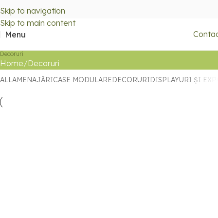
Skip to navigation
Skip to main content
Conta
Menu
Decoruri
Home
Decoruri
ALL
AMENAJĂRI
CASE MODULARE
DECORURI
DISPLAYURI ȘI EX
Amenajări
Decoruri
Expozitia Scriitoarelor – MNLR
Amenajări
Decoruri
Standuri expoziționale
Muzeul Sustenabilității – Calea Victoriei,